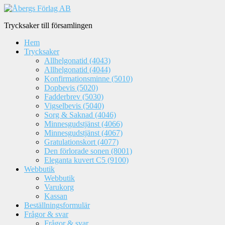
Trycksaker till församlingen
Hem
Trycksaker
Allhelgonatid (4043)
Allhelgonatid (4044)
Konfirmationsminne (5010)
Dopbevis (5020)
Fadderbrev (5030)
Vigselbevis (5040)
Sorg & Saknad (4046)
Minnesgudstjänst (4066)
Minnesgudstjänst (4067)
Gratulationskort (4077)
Den förlorade sonen (8001)
Eleganta kuvert C5 (9100)
Webbutik
Webbutik
Varukorg
Kassan
Beställningsformulär
Frågor & svar
Frågor & svar