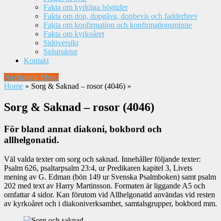
Fakta om kyrkliga högtider
Fakta om dop, dopgåva, dopbevis och fadderbrev
Fakta om konfirmation och konfirmationsminne
Fakta om kyrkoåret
Sidöversikt
Sidstruktur
Kontakt
Navigation Menu
Home
»
Sorg & Saknad – rosor (4046)
»
Sorg & Saknad – rosor (4046)
För bland annat diakoni, bokbord och
allhelgonatid.
Väl valda texter om sorg och saknad. Innehåller följande texter:
Psalm 626, psaltarpsalm 23:4, ur Predikaren kapitel 3, Livets
mening av G. Edman (bön 149 ur Svenska Psalmboken) samt psalm
202 med text av Harry Martinsson. Formaten är liggande A5 och
omfattar 4 sidor. Kan förutom vid Allhelgonatid användas vid resten
av kyrkoåret och i diakoniverksamhet, samtalsgrupper, bokbord mm.