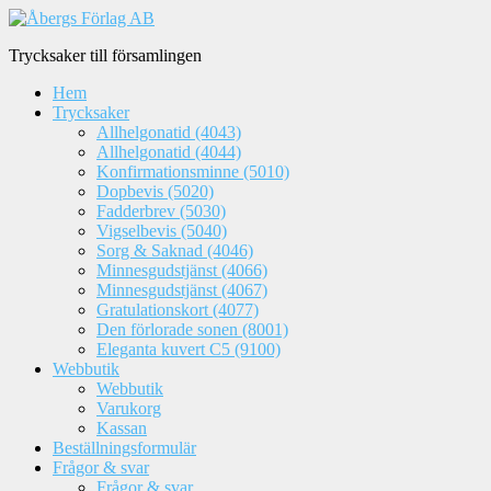
Trycksaker till församlingen
Hem
Trycksaker
Allhelgonatid (4043)
Allhelgonatid (4044)
Konfirmationsminne (5010)
Dopbevis (5020)
Fadderbrev (5030)
Vigselbevis (5040)
Sorg & Saknad (4046)
Minnesgudstjänst (4066)
Minnesgudstjänst (4067)
Gratulationskort (4077)
Den förlorade sonen (8001)
Eleganta kuvert C5 (9100)
Webbutik
Webbutik
Varukorg
Kassan
Beställningsformulär
Frågor & svar
Frågor & svar