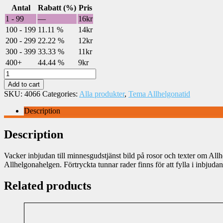
Antal
Rabatt (%)
Pris
1 - 99
—
16
kr
100 - 199
11.11 %
14
kr
200 - 299
22.22 %
12
kr
300 - 399
33.33 %
11
kr
400+
44.44 %
9
kr
Inbjudan
till
Add to cart
minnesgudstjänst
SKU:
4066
Categories:
Alla produkter
,
Tema Allhelgonatid
-
rosor
Description
(4066)
quantity
Description
Vacker inbjudan till minnesgudstjänst bild på rosor och texter om Al
Allhelgonahelgen. Förtryckta tunnar rader finns för att fylla i inbjuda
Related products