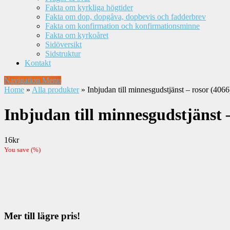
Fakta om kyrkliga högtider
Fakta om dop, dopgåva, dopbevis och fadderbrev
Fakta om konfirmation och konfirmationsminne
Fakta om kyrkoåret
Sidöversikt
Sidstruktur
Kontakt
Navigation Menu
Home
»
Alla produkter
»
Inbjudan till minnesgudstjänst – rosor (4066
Inbjudan till minnesgudstjänst 
16
kr
You save
(
%)
Mer till lägre pris!