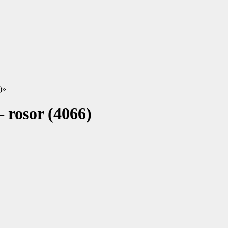
)
»
– rosor (4066)