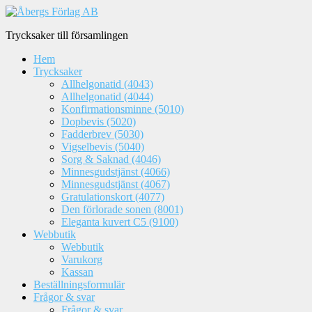
Trycksaker till församlingen
Hem
Trycksaker
Allhelgonatid (4043)
Allhelgonatid (4044)
Konfirmationsminne (5010)
Dopbevis (5020)
Fadderbrev (5030)
Vigselbevis (5040)
Sorg & Saknad (4046)
Minnesgudstjänst (4066)
Minnesgudstjänst (4067)
Gratulationskort (4077)
Den förlorade sonen (8001)
Eleganta kuvert C5 (9100)
Webbutik
Webbutik
Varukorg
Kassan
Beställningsformulär
Frågor & svar
Frågor & svar