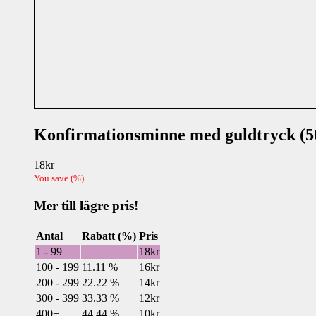
Konfirmationsminne med guldtryck (5
18
kr
You save
(
%)
Mer till lägre pris!
Antal
Rabatt (%)
Pris
1 - 99
—
18
kr
100 - 199
11.11 %
16
kr
200 - 299
22.22 %
14
kr
300 - 399
33.33 %
12
kr
400+
44.44 %
10
kr