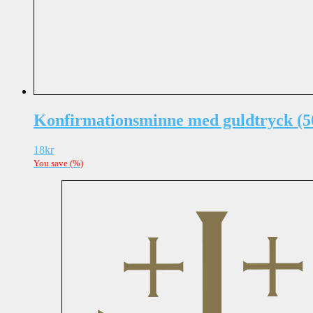
Konfirmationsminne med guldtryck (5
18
kr
You save
(
%)