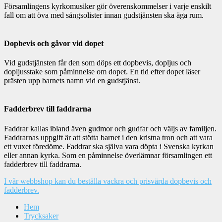
Församlingens kyrkomusiker gör överenskommelser i varje enskilt
fall om att öva med sångsolister innan gudstjänsten ska äga rum.
Dopbevis och gåvor vid dopet
Vid gudstjänsten får den som döps ett dopbevis, dopljus och
dopljusstake som påminnelse om dopet. En tid efter dopet läser
prästen upp barnets namn vid en gudstjänst.
Fadderbrev till faddrarna
Faddrar kallas ibland även gudmor och gudfar och väljs av familjen.
Faddrarnas uppgift är att stötta barnet i den kristna tron och att vara
ett vuxet föredöme. Faddrar ska själva vara döpta i Svenska kyrkan
eller annan kyrka. Som en påminnelse överlämnar församlingen ett
fadderbrev till faddrarna.
I vår webbshop kan du beställa vackra och prisvärda dopbevis och
fadderbrev.
Hem
Trycksaker