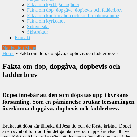
Fakta om kyrkliga högtider
Fakta om dop, dopgåva, dopbevis och fadderbrev
Fakta om konfirmation och konfirmationsminne
Fakta om kyrkoåret
Sidöversikt
Sidstruktur
Kontakt
Navigation Menu
Home
»
Fakta om dop, dopgåva, dopbevis och fadderbrev
»
Fakta om dop, dopgåva, dopbevis och
fadderbrev
Dopet innebär att den som döps tas upp i kyrkans
församling. Som en påminnelse brukar församlingen
överlämna dopgåva, dopbevis och fadderbrev.
Bruket att döpa går tillbaka till Jesu tid och de första kristna. Dopet
är en symbol för död från det gamla livet och uppståndelse till livet
med Kristus. Man brukar säga att den som döps blir upptagen i den