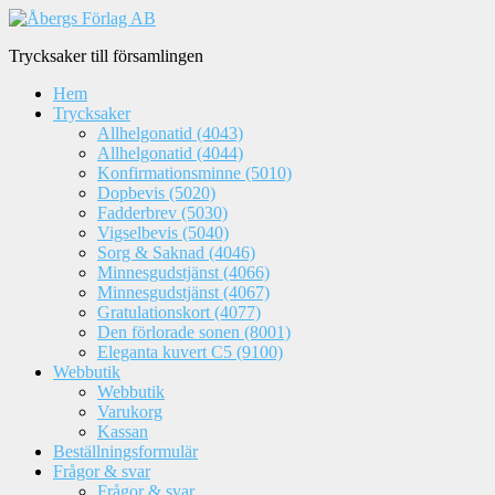
Trycksaker till församlingen
Hem
Trycksaker
Allhelgonatid (4043)
Allhelgonatid (4044)
Konfirmationsminne (5010)
Dopbevis (5020)
Fadderbrev (5030)
Vigselbevis (5040)
Sorg & Saknad (4046)
Minnesgudstjänst (4066)
Minnesgudstjänst (4067)
Gratulationskort (4077)
Den förlorade sonen (8001)
Eleganta kuvert C5 (9100)
Webbutik
Webbutik
Varukorg
Kassan
Beställningsformulär
Frågor & svar
Frågor & svar