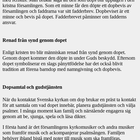
kristna församlingen. Som ett minne får den döpte ett dopbevis av
församlingen och faddrarna var sitt fadderbrev. Dopbeviset är ett
minne och bevis på dopet. Fadderbrevet påminner om fadderns
ansvar.
Renad från synd genom dopet
Enligt kristen tro blir människan renad från synd genom dopet.
Genom dopet kommer den döpte in under Guds beskydd. Eftersom
dopet symboliserar en slags pånyttfödelse har det också blivit
tradition att förena barndop med namngivning och dopbevis.
Dopsamtal och gudstjänsten
När du kontaktat Svenska kyrkan om dop brukar en präst ta kontakt
för att samtala om vad dopet innebär, planera gudstjänsten och välja
psalmer. I många moment kan familj och närstående engagera sig
genom att be, sjunga, spela och läsa dikter.
I första hand är det församlingens kyrkomusiker och andra musiker
som framför musik och ackompanjerar psalmsången. Familjen
behöver ibland bistå med noter till musik som ska framföras.