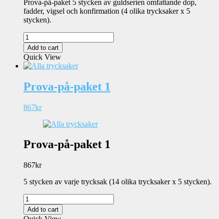
Prova-på-paket 5 stycken av guldserien omfattande dop,
fadder, vigsel och konfirmation (4 olika trycksaker x 5
stycken).
Prova-
på-
Add to cart
paket
Quick View
Guldserien
quantity
Prova-på-paket 1
867
kr
Prova-på-paket 1
867
kr
5 stycken av varje trycksak (14 olika trycksaker x 5 stycken).
Prova-
på-
Add to cart
paket
Quick View