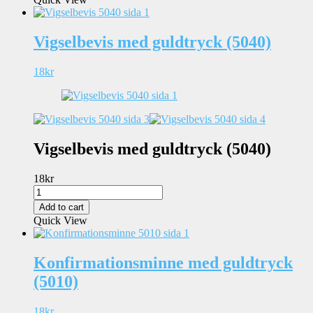
1
quantity
Vigselbevis med guldtryck (5040)
18
kr
Vigselbevis med guldtryck (5040)
18
kr
Vigselbevis
med
Add to cart
guldtryck
Quick View
(5040)
quantity
Konfirmationsminne med guldtryck
(5010)
18
kr