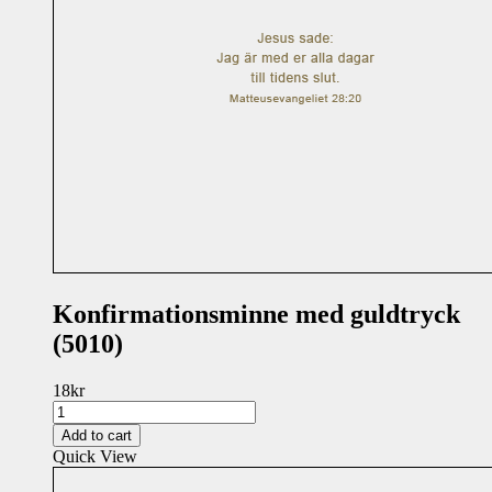
Konfirmationsminne med guldtryck
(5010)
18
kr
Konfirmationsminne
med
Add to cart
guldtryck
Quick View
(5010)
quantity