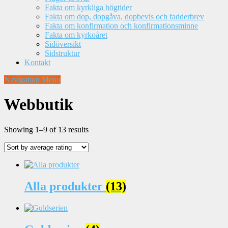
Fakta om kyrkliga högtider
Fakta om dop, dopgåva, dopbevis och fadderbrev
Fakta om konfirmation och konfirmationsminne
Fakta om kyrkoåret
Sidöversikt
Sidstruktur
Kontakt
Navigation Menu
Webbutik
Sorted
Showing 1–9 of 13 results
by
average
rating
Alla produkter
(13)