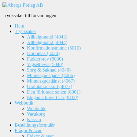
Trycksaker till församlingen
Hem
Trycksaker
Allhelgonatid (4043)
Allhelgonatid (4044)
Konfirmationsminne (5010)
Dopbevis (5020)
Fadderbrev (5030)
Vigselbevis (5040)
Sorg & Saknad (4046)
Minnesgudstjänst (4066)
Minnesgudstjänst (4067)
Gratulationskort (4077)
Den förlorade sonen (8001)
Eleganta kuvert C5 (9100)
Webbutik
Webbutik
Varukorg
Kassan
Beställningsformulär
Frågor & svar
Frågor & svar