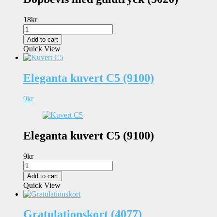
18
kr
Dopbevis
med
Add to cart
guldtryck
Quick View
(5020)
quantity
Eleganta kuvert C5 (9100)
9
kr
Eleganta kuvert C5 (9100)
9
kr
Eleganta
kuvert
Add to cart
C5
Quick View
(9100)
quantity
Gratulationskort (4077)