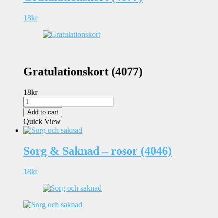
18
kr
Gratulationskort (4077)
18
kr
Gratulationskort
(4077)
Add to cart
quantity
Quick View
Sorg & Saknad – rosor (4046)
18
kr