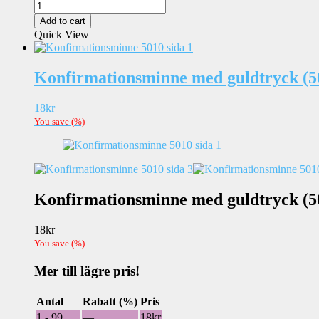
Fadderbrev
med
Add to cart
guldtryck
Quick View
(5030)
quantity
Konfirmationsminne med guldtryck (5
18
kr
You save
(
%)
Konfirmationsminne med guldtryck (5
18
kr
You save
(
%)
Mer till lägre pris!
Antal
Rabatt (%)
Pris
1 - 99
—
18
kr