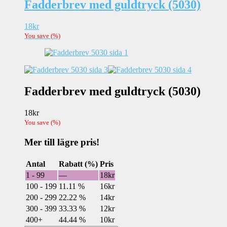
Fadderbrev med guldtryck (5030)
18
kr
You save
(
%)
Fadderbrev med guldtryck (5030)
18
kr
You save
(
%)
Mer till lägre pris!
Antal
Rabatt (%)
Pris
1 - 99
—
18
kr
100 - 199
11.11 %
16
kr
200 - 299
22.22 %
14
kr
300 - 399
33.33 %
12
kr
400+
44.44 %
10
kr