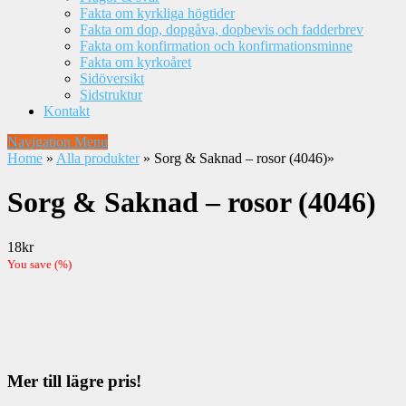
Fakta om kyrkliga högtider
Fakta om dop, dopgåva, dopbevis och fadderbrev
Fakta om konfirmation och konfirmationsminne
Fakta om kyrkoåret
Sidöversikt
Sidstruktur
Kontakt
Navigation Menu
Home
»
Alla produkter
»
Sorg & Saknad – rosor (4046)
»
Sorg & Saknad – rosor (4046)
18
kr
You save
(
%)
Mer till lägre pris!