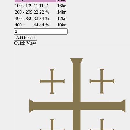
100 - 199
11.11 %
16
kr
200 - 299
22.22 %
14
kr
300 - 399
33.33 %
12
kr
400+
44.44 %
10
kr
Konfirmationsminne
med
Add to cart
guldtryck
Quick View
(5010)
quantity