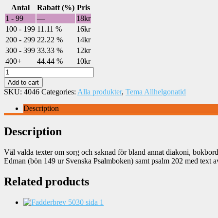
Antal
Rabatt (%)
Pris
1 - 99
—
18
kr
100 - 199
11.11 %
16
kr
200 - 299
22.22 %
14
kr
300 - 399
33.33 %
12
kr
400+
44.44 %
10
kr
Sorg
&
Add to cart
Saknad
SKU:
4046
Categories:
Alla produkter
,
Tema Allhelgonatid
–
rosor
Description
(4046)
quantity
Description
Väl valda texter om sorg och saknad för bland annat diakoni, bokbord,
Edman (bön 149 ur Svenska Psalmboken) samt psalm 202 med text av 
Related products