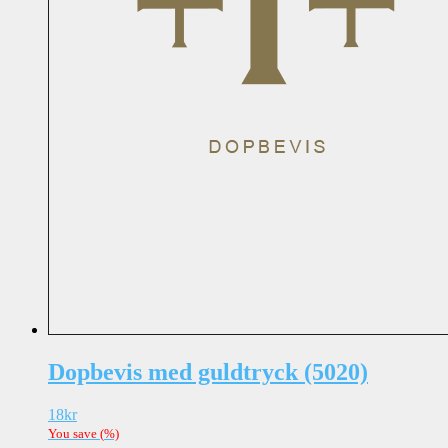
Dopbevis med guldtryck (5020)
18
kr
You save
(
%)