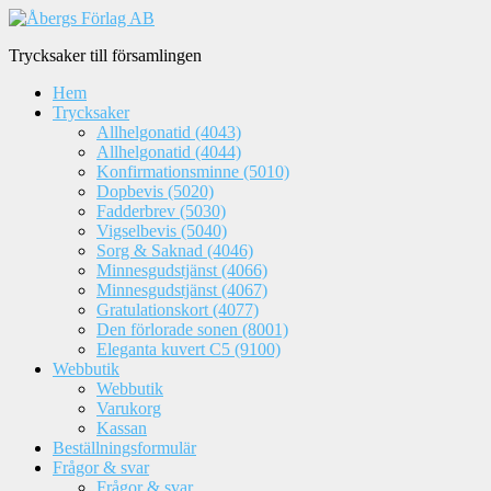
Trycksaker till församlingen
Hem
Trycksaker
Allhelgonatid (4043)
Allhelgonatid (4044)
Konfirmationsminne (5010)
Dopbevis (5020)
Fadderbrev (5030)
Vigselbevis (5040)
Sorg & Saknad (4046)
Minnesgudstjänst (4066)
Minnesgudstjänst (4067)
Gratulationskort (4077)
Den förlorade sonen (8001)
Eleganta kuvert C5 (9100)
Webbutik
Webbutik
Varukorg
Kassan
Beställningsformulär
Frågor & svar
Frågor & svar