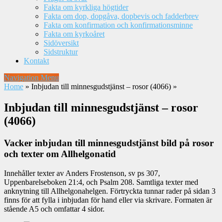
Fakta om kyrkliga högtider
Fakta om dop, dopgåva, dopbevis och fadderbrev
Fakta om konfirmation och konfirmationsminne
Fakta om kyrkoåret
Sidöversikt
Sidstruktur
Kontakt
Navigation Menu
Home
»
Inbjudan till minnesgudstjänst – rosor (4066)
»
Inbjudan till minnesgudstjänst – rosor
(4066)
Vacker inbjudan till minnesgudstjänst bild på rosor
och texter om Allhelgonatid
Innehåller texter av Anders Frostenson, sv ps 307,
Uppenbarelseboken 21:4, och Psalm 208. Samtliga texter med
anknytning till Allhelgonahelgen. Förtryckta tunnar rader på sidan 3
finns för att fylla i inbjudan för hand eller via skrivare. Formaten är
stående A5 och omfattar 4 sidor.