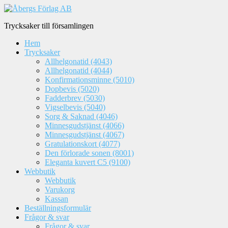
Trycksaker till församlingen
Hem
Trycksaker
Allhelgonatid (4043)
Allhelgonatid (4044)
Konfirmationsminne (5010)
Dopbevis (5020)
Fadderbrev (5030)
Vigselbevis (5040)
Sorg & Saknad (4046)
Minnesgudstjänst (4066)
Minnesgudstjänst (4067)
Gratulationskort (4077)
Den förlorade sonen (8001)
Eleganta kuvert C5 (9100)
Webbutik
Webbutik
Varukorg
Kassan
Beställningsformulär
Frågor & svar
Frågor & svar