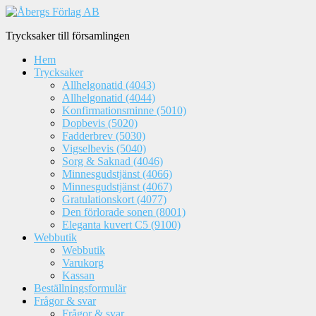
Trycksaker till församlingen
Hem
Trycksaker
Allhelgonatid (4043)
Allhelgonatid (4044)
Konfirmationsminne (5010)
Dopbevis (5020)
Fadderbrev (5030)
Vigselbevis (5040)
Sorg & Saknad (4046)
Minnesgudstjänst (4066)
Minnesgudstjänst (4067)
Gratulationskort (4077)
Den förlorade sonen (8001)
Eleganta kuvert C5 (9100)
Webbutik
Webbutik
Varukorg
Kassan
Beställningsformulär
Frågor & svar
Frågor & svar